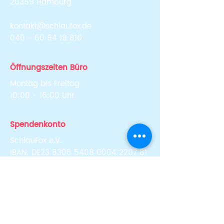
20359 Hamburg
kontakt@schlaufox.de
040 - 60 94 19 810
Öffnungszeiten Büro
Montag bis Freitag
10:00 - 16:00 Uhr
Spendenkonto
SchlauFox e.V.
IBAN: DE23
8306 5408 0004 2207
81
BIC: GENODEF1SLR (Skatbank)
Newsletter abonnieren