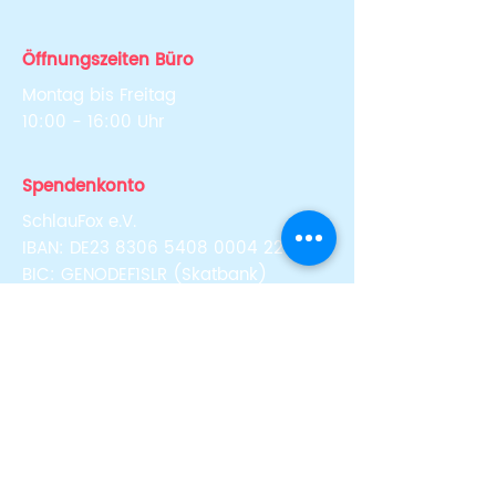
Öffnungszeiten Büro
Montag bis Freitag
10:00 - 16:00 Uhr
Spendenkonto
SchlauFox e.V.
IBAN: DE23
8306 5408 0004 2207
81
BIC: GENODEF1SLR (Skatbank)
Newsletter abonnieren