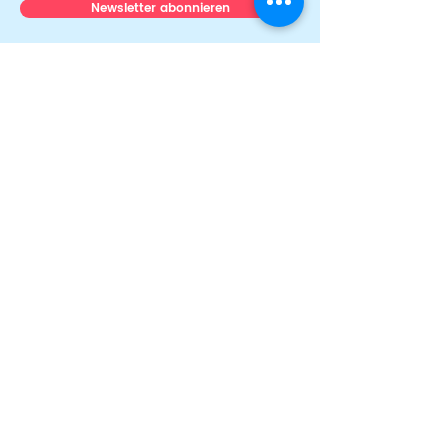
Newsletter abonnieren
Über uns
Team
News & Stories
Auszeichnungen
Transparenz
Presse
Mitmachen
Ehrenamt & Engagement
Fördernde