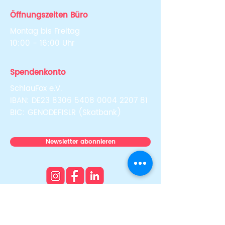
Öffnungszeiten Büro
Montag bis Freitag
10:00 - 16:00 Uhr
Spendenkonto
SchlauFox e.V.
IBAN: DE23
8306 5408 0004 2207
81
BIC: GENODEF1SLR (Skatbank)
Newsletter abonnieren
Über uns