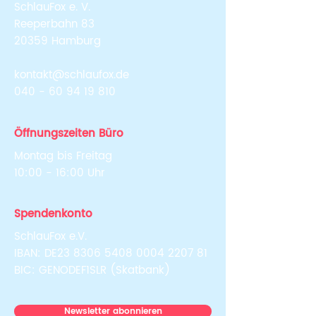
Braunschweig! 🚀
SchlauFox e. V.
Reeperbahn 83
20359 Hamburg
kontakt@schlaufox.de
040 - 60 94 19 810
Öffnungszeiten Büro
Montag bis Freitag
10:00 - 16:00 Uhr
Spendenkonto
SchlauFox e.V.
IBAN: DE23
8306 5408 0004 2207
81
BIC: GENODEF1SLR (Skatbank)
Newsletter abonnieren