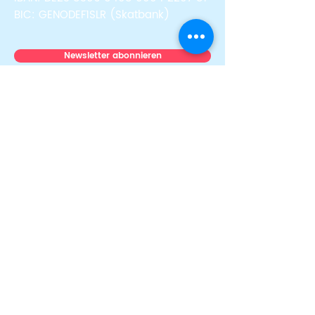
BIC: GENODEF1SLR (Skatbank)
Newsletter abonnieren
Über uns
Team
News & Stories
Auszeichnungen
Transparenz
Presse
Mitmachen