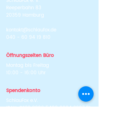
SchlauFox e. V.
Reeperbahn 83
20359 Hamburg
kontakt@schlaufox.de
040 - 60 94 19 810
Öffnungszeiten Büro
Montag bis Freitag
10:00 - 16:00 Uhr
Spendenkonto
SchlauFox e.V.
IBAN: DE23
8306 5408 0004 2207
81
BIC: GENODEF1SLR (Skatbank)
Newsletter abonnieren