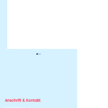
Lisa Meier
Isabella Arndt
Anschrift & Kontakt