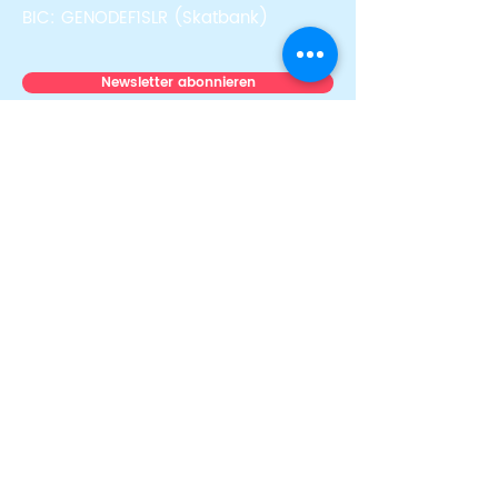
BIC: GENODEF1SLR (Skatbank)
Newsletter abonnieren
Über uns
Team
News & Stories
Auszeichnungen
Transparenz
Presse
Mitmachen