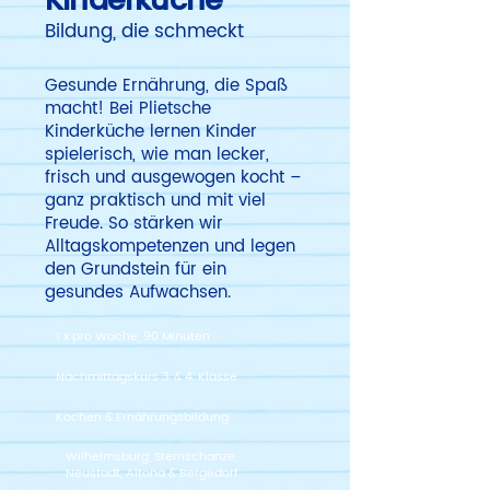
Kinderküche
Bildung, die schmeckt
Gesunde Ernährung, die Spaß
macht! Bei Plietsche
Kinderküche lernen Kinder
spielerisch, wie man lecker,
frisch und ausgewogen kocht –
ganz praktisch und mit viel
Freude. So stärken wir
Alltagskompetenzen und legen
den Grundstein für ein
gesundes Aufwachsen.
1 x pro Woche, 90 Minuten
Nachmittagskurs 3. & 4. Klasse
Kochen & Ernährungsbildung
Wilhelmsburg, Sternschanze,
Neustadt, Altona & Bergedorf