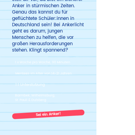
Anker in stürmischen Zeiten.
Genau das kannst du für
geflüchtete Schüler:innen in
Deutschland sein! Bei Ankerlicht
geht es darum, jungen
Menschen zu helfen, die vor
großen Herausforderungen
stehen. Klingt spannend?
1 x Woche pro Woche, 90 Minuten
Mentees im Alter von 14-21 Jahren
1:1 Unterstützung
Barmbek, Wilhelmsburg,
St. Pauli & Dulsberg
Sei ein Anker!