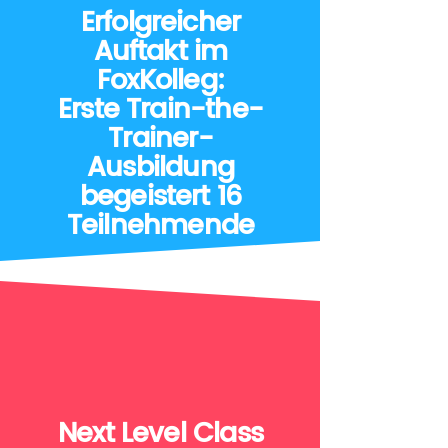
Erfolgreicher
Auftakt im
FoxKolleg:
Erste Train-the-
Trainer-
Ausbildung
begeistert 16
Teilnehmende
Next Level Class