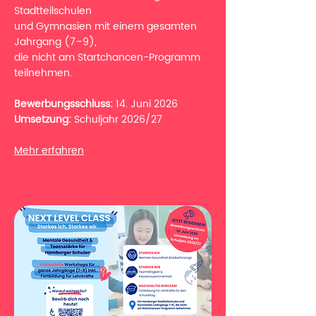
Stadtteilschulen
und Gymnasien mit einem gesamten
Jahrgang (7–9),
die nicht am Startchancen-Programm
teilnehmen.
Bewerbungsschluss:
14. Juni 2026
Umsetzung:
Schuljahr 2026/27
Mehr erfahren