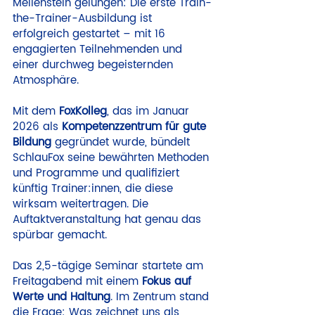
Meilenstein gelungen: Die erste Train-
the-Trainer-Ausbildung ist 
erfolgreich gestartet – mit 16 
engagierten Teilnehmenden und 
einer durchweg begeisternden 
Atmosphäre.
Mit dem 
FoxKolleg
, das im Januar 
2026 als 
Kompetenzzentrum für gute 
Bildung
 gegründet wurde, bündelt 
SchlauFox seine bewährten Methoden 
und Programme und qualifiziert 
künftig Trainer:innen, die diese 
wirksam weitertragen. Die 
Auftaktveranstaltung hat genau das 
spürbar gemacht.
Das 2,5-tägige Seminar startete am 
Freitagabend mit einem 
Fokus auf 
Werte und Haltung
. Im Zentrum stand 
die Frage: Was zeichnet uns als 