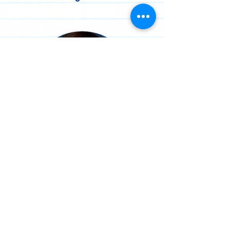
Geschäftsführung &
Mitglied des Vorstands
Janna Hilger-Schneele
040 609 419 812
janna.hilger@schlaufox.de