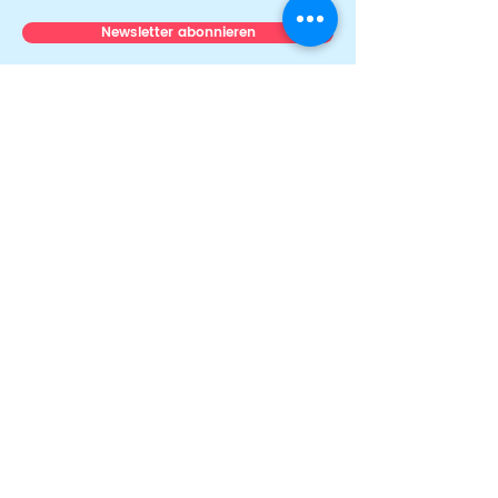
Newsletter abonnieren
Über uns
Team
News & Stories
Auszeichnungen
Transparenz
Presse
Mitmachen
Ehrenamt & Engagement