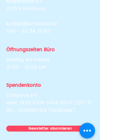
Reeperbahn 83
20359 Hamburg
kontakt@schlaufox.de
040 - 60 94 19 810
Öffnungszeiten Büro
Montag bis Freitag
10:00 - 16:00 Uhr
Spendenkonto
SchlauFox e.V.
IBAN: DE23
8306 5408 0004 2207
81
BIC: GENODEF1SLR (Skatbank)
Newsletter abonnieren