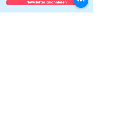
Newsletter abonnieren
Über uns
Team
News & Stories
Auszeichnungen
Transparenz
Presse
Mitmachen
Ehrenamt & Engagement
Fördernde