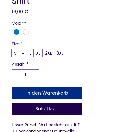
Shirt
Preis
18,00 €
Color
*
Size
*
S
M
L
XL
2XL
3XL
Anzahl
*
In den Warenkorb
Sofortkauf
Unser Rudel-Shirt besteht aus 100 
% ringgesponnener Baumwolle 