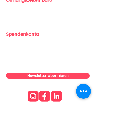
Öffnungszeiten Büro
Honduras, der Dominikanischen 
Montag bis Freitag
Republik, Haiti oder Guatemala

10:00 - 16:00 Uhr
Haftungsausschluss: Aufgrund 
der Eigenschaften des Stoffes 
Spendenkonto
kann die Farbe Weiß eher 
cremefarben als strahlend weiß 
SchlauFox e.V.
erscheinen.

IBAN: DE23
8306 5408 0004 2207
81
BIC: GENODEF1SLR (Skatbank)
Dieses Produkt wird speziell für Sie 
angefertigt, sobald Sie eine 
Bestellung aufgeben. Deshalb 
Newsletter abonnieren
dauert die Lieferung etwas länger. 
Die Herstellung von Produkten auf 
Anfrage statt in Massen hilft, 
SchlauFox, Dich ohne Invest und 
Versand mit unseren Produkten 
zu versorgen . Die Einnahmen aus 
dem Verkauf fließen in unsere 
sozialen Projekte!

Über uns