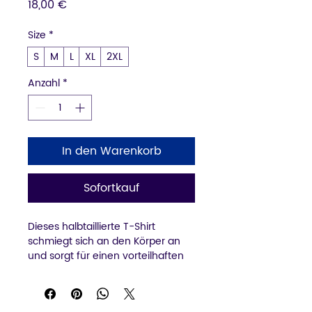
Preis
18,00 €
Size
*
S
M
L
XL
2XL
Anzahl
*
In den Warenkorb
Sofortkauf
Dieses halbtaillierte T-Shirt 
schmiegt sich an den Körper an 
und sorgt für einen vorteilhaften 
Look, ohne einzuengen. Dank des 
weichen, leichten Materials lässt 
es sich gut solo oder unter einer 