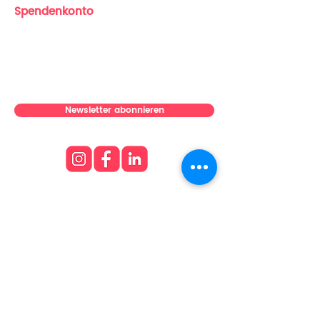
Spendenkonto
Dieses Produkt wird speziell für Sie 
SchlauFox e.V.
angefertigt, sobald Sie eine 
IBAN: DE23
8306 5408 0004 2207
81
Bestellung aufgeben. Deshalb 
BIC: GENODEF1SLR (Skatbank)
dauert die Lieferung etwas länger. 
Die Herstellung von Produkten auf 
Anfrage statt in Massen hilft, 
Newsletter abonnieren
Überproduktion zu reduzieren. 
Vielen Dank, dass Sie sich für 
einen bewussten Kauf 
entschieden haben!

Age restrictions: For adults

EU Warranty: 2 years

Über uns
Team
In compliance with the General 
Product Safety Regulation 
News & Stories
(GPSR), 
SchlauFox e.V.
 and 
SINDEN VENTURES LIMITED
 ensure 
Auszeichnungen
that all consumer products 