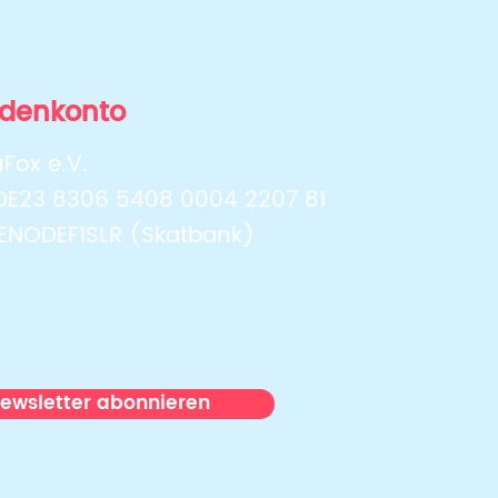
tsche Kinderküche
tet erstmals
denkonto
erhalb Hamburgs –
akt in Braunschweig
Fox e.V.
lückt
 DE23 8306 5408 0004 2207 81
GENODEF1SLR (Skatbank)
ewsletter abonnieren