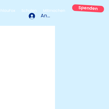
Spenden
chlauFox
Schulen
Mitmachen
Anmelden