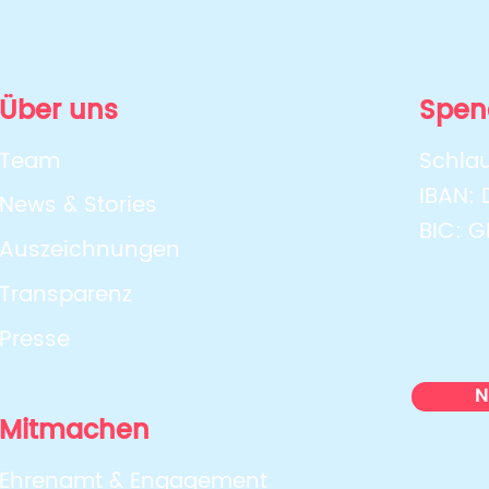
Next Level Class – Starkes
Plie
Ich, starkes Wir!
star
Über uns
Spen
auß
Auft
Team
Schlau
geg
IBAN:
News & Stories
BIC: 
Auszeichnungen
Transparenz
Presse
N
Mitmachen
Ehrenamt & Engagement