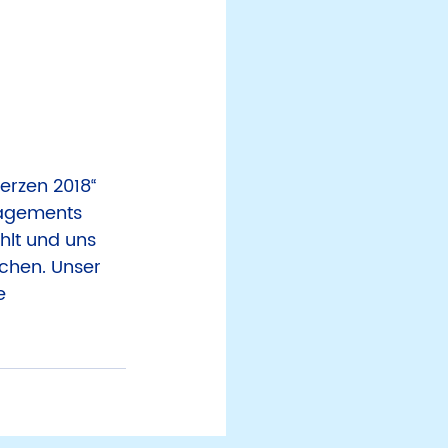
erzen 2018“ 
ngagements 
lt und uns 
chen. Unser 
e 