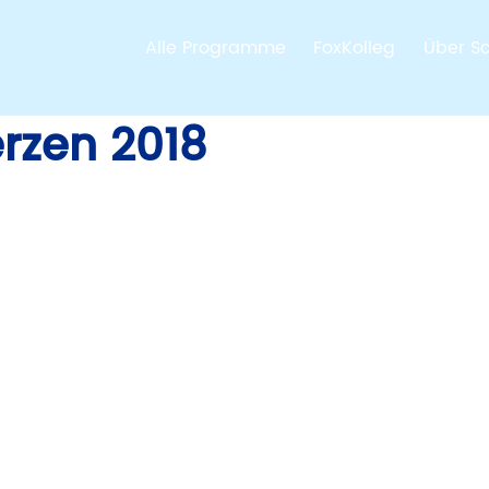
Alle Programme
FoxKolleg
Über S
erzen 2018