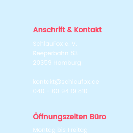
Erfolgreicher Auftakt im
FoxKolleg: Erste Train-
Anschrift & Kontakt
the-Trainer-Ausbildung
begeistert 16
SchlauFox e. V.
Teilnehmende
Reeperbahn 83
20359 Hamburg
kontakt@schlaufox.de
040 - 60 94 19 810
Öffnungszeiten Büro
Montag bis Freitag