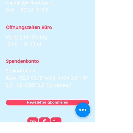
kontakt@schlaufox.de
040 - 60 94 19 810
Öffnungszeiten Büro
Montag bis Freitag
10:00 - 16:00 Uhr
Spendenkonto
SchlauFox e.V.
IBAN: DE23
8306 5408 0004 2207
81
BIC: GENODEF1SLR (Skatbank)
Newsletter abonnieren