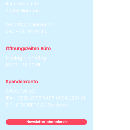
Reeperbahn 83
20359 Hamburg
kontakt@schlaufox.de
040 - 60 94 19 810
Öffnungszeiten Büro
Montag bis Freitag
10:00 - 16:00 Uhr
Spendenkonto
SchlauFox e.V.
IBAN: DE23
8306 5408 0004 2207
81
BIC: GENODEF1SLR (Skatbank)
Newsletter abonnieren