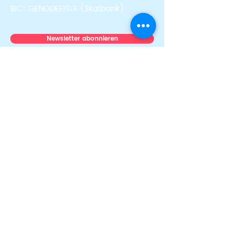
BIC: GENODEF1SLR (Skatbank)
Newsletter abonnieren
Über uns
Team
News & Stories
Auszeichnungen
Transparenz
Presse
Mitmachen