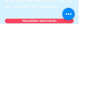
IBAN: DE23
8306 5408 0004 2207
81
BIC: GENODEF1SLR (Skatbank)
Newsletter abonnieren
Über uns
Team
News & Stories
Auszeichnungen
Transparenz
Presse