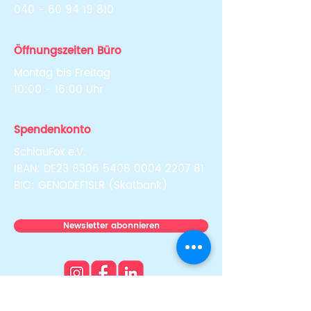
040 - 60 94 19 810
Öffnungszeiten Büro
Montag bis Freitag
10:00 - 16:00 Uhr
Spendenkonto
SchlauFox e.V.
IBAN: DE23
8306 5408 0004 2207
81
BIC: GENODEF1SLR (Skatbank)
Newsletter abonnieren