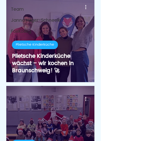
Team
Janna Hilger-Schneele
FoxKolleg
Plietsche Kinderküche
Plietsche Kinderküche
wächst – wir kochen in
Braunschweig! 🚀