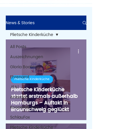
News & Stories
Plietsche Kinderküche
All Posts
Auszeichnungen
Gloria Boateng
Ehrenamt
Plietsche Kinderküche
JEA!
Plietsche Kinderküche
startet erstmals außerhalb
Ankerlicht
Hamburgs – Auftakt in
Kooperationen
Braunschweig geglückt
SchlauFox
Plietsche Kinderküche