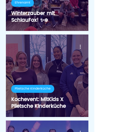
Ehrenamt
Winterzauber mit
SchlauFox! ✨❄️
Plietsche Kinderküche
Kochevent: MitKids X
Plietsche Kinderküche