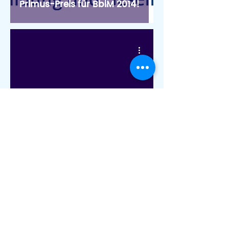
Primus-Preis für BbiM 2014!
Plietsche Kinderküche
BbiM: Koch dich happy!
Kochen für die Eltern!