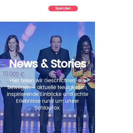
Spenden
News & Stories
Hier teilen wir Geschichten, die
bewegen – aktuelle Neuigkeiten,
inspirierende Einblicke und echte
Erlebnisse rund um unser
SchlauFox.